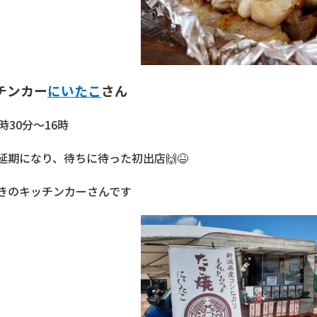
チンカー
にいたこ
さん
時30分～16時
延期になり、待ちに待った初出店🙌😆
きのキッチンカーさんです