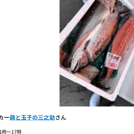
カー
鶏と玉子の三之助
さん
1時～17時