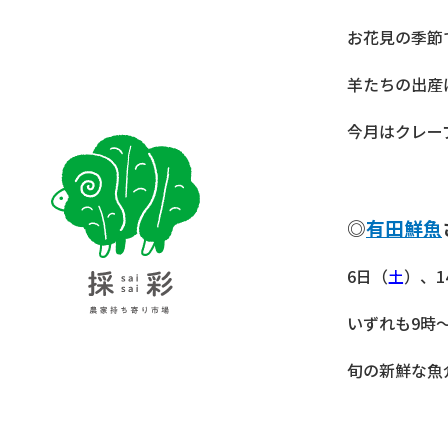
お花見の季節で
羊たちの出産
今月はクレー
採彩 saisai 農家持ち寄り市場
◎
有田鮮魚
6日（
土
）、1
いずれも9時
旬の新鮮な魚