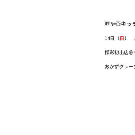
🆕✨◎キッ
14日（
日
） 
採彩初出店😆
おかずクレー