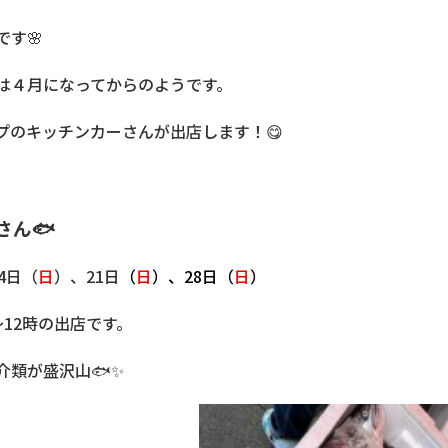
す🌸
は４月になってからのようです。
プのキッチンカーさんが出店します！😋
さん🐟
4日（
日
）、21日
（
日
）、28日（
日
）
～12時の出店です。
介類が盛沢山🐟✨