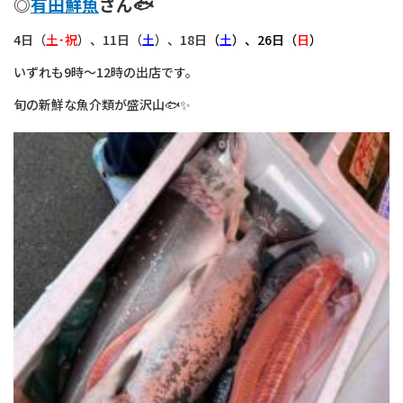
◎
有田鮮魚
さん🐟
4日（
土･祝
）、11日（
土
）、18日
（
土
）、26日（
日
）
いずれも9時～12時の出店です。
旬の新鮮な魚介類が盛沢山🐟✨