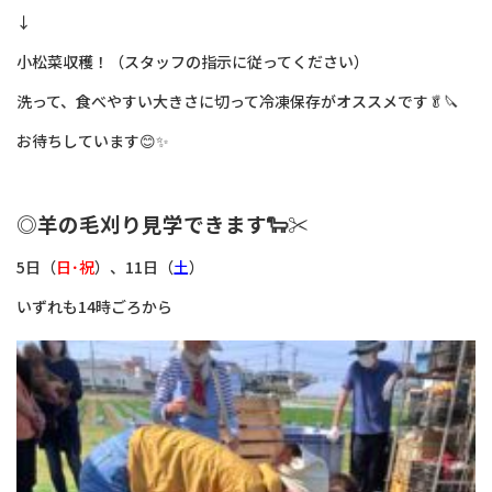
↓
小松菜収穫！（スタッフの指示に従ってください）
洗って、食べやすい大きさに切って冷凍保存がオススメです🥬🔪
お待ちしています😊✨
◎羊の毛刈り見学できます🐑✂️
5日（
日･祝
）、11日（
土
）
いずれも14時ごろから