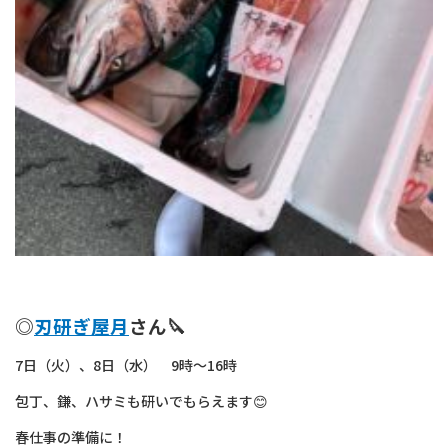
◎
刃研ぎ屋月
さん🔪
7日（火）、8日（水） 9時～16時
包丁、鎌、ハサミも研いでもらえます😊
春仕事の準備に！