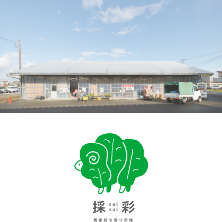
採彩 saisai 農家持ち寄り市場