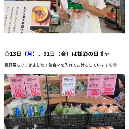
◎
13日（
月
）
、31日（金）
は採彩の日
🥬✨
夏野菜もでてきました！気合いを入れてお待ちしています💪😊