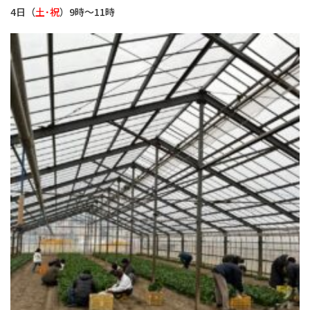
4日（
土･祝
）9時～11時