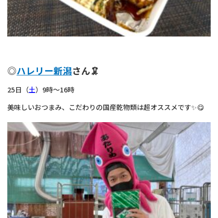
◎
ハレリー新潟
さん🦑
25日（
土
）9時～16時
美味しいおつまみ、こだわりの国産乾物類は超オススメです✨😋