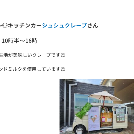
✨◎キッチンカー
シュシュクレープ
さん
10時半～16時
生地が美味しいクレープです😋
ンドミルクを使用しています😋