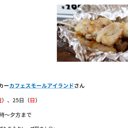
カー
カフェスモールアイランド
さん
祝
）、25日（
日
）
0時～夕方まで