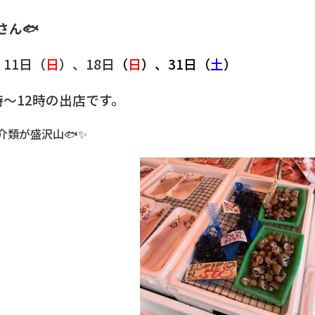
さん🐟
11日（
日
）、18日
（
日
）、31日（
土
）
時～12時の出店です。
介類が盛沢山🐟✨