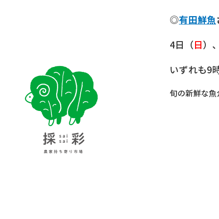
◎
有田鮮魚
4日（
日
）、
いずれも9
採彩 saisai 農家持ち寄り市場
旬の新鮮な魚