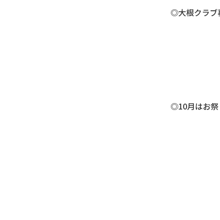
◎大根クラブ
◎10月はお