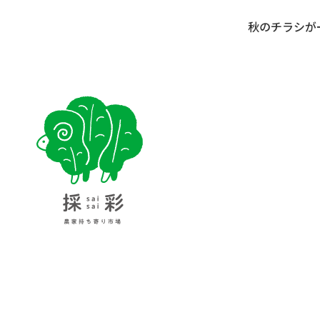
秋のチラシが
採彩 saisai 農家持ち寄り市場