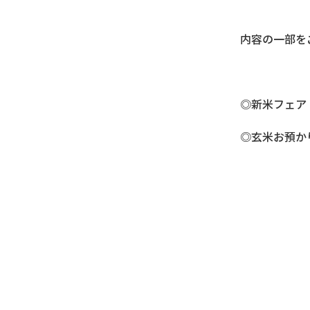
内容の一部を
◎新米フェア
◎玄米お預か