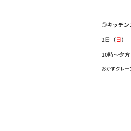
◎キッチン
2日（
日
）
10時～夕
おかずクレー