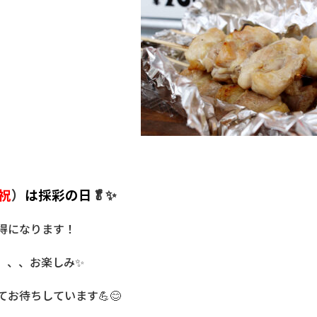
祝
）
は採彩の日
🥬✨
得になります！
、、、お楽しみ✨
お待ちしています💪😊