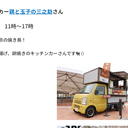
カー
鶏と玉子の三之助
さん
）
11時～17時
点の焼き鳥！
揚げ、卵焼きのキッチンカーさんです🐔🥚