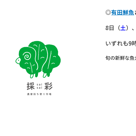
◎
有田鮮魚
8日（
土
）、
いずれも9
採彩 saisai 農家持ち寄り市場
旬の新鮮な魚