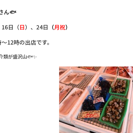
さん🐟
16日（
日
）、24日
（
月祝
）
時～12時の出店です。
介類が盛沢山🐟✨