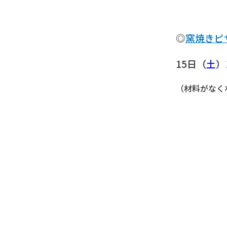
◎
窯焼きピザ
15
日（
土
）
（材料がなく