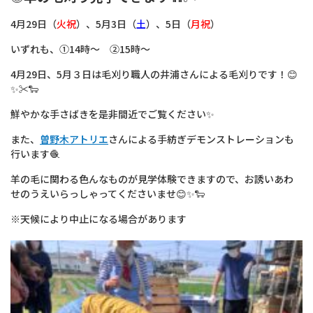
4月29日（
火祝
）、5月3日（
土
）、5日（
月祝
）
いずれも、①14時～ ②15時～
4月29日、5月３日は毛刈り職人の井浦さんによる毛刈りです！😊
✨✂️🐑
鮮やかな手さばきを是非間近でご覧ください✨
また、
曽野木アトリエ
さんによる手紡ぎデモンストレーションも
行います🧶
羊の毛に関わる色んなものが見学体験できますので、お誘いあわ
せのうえいらっしゃってくださいませ😊✨🐑
※天候により中止になる場合があります