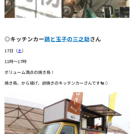
◎キッチンカー
鶏と玉子の三之助
さん
17日（
土
）
11時～17時
ボリューム満点の焼き鳥！
焼き鳥、から揚げ、卵焼きのキッチンカーさんです🐔🥚