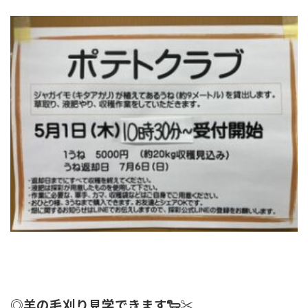
◎羊の毛刈り見学できます🐑✂️