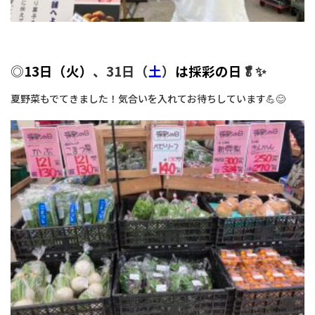
◎
13日（火
）
、31日（
土
）
は採彩の日
🥬✨
夏野菜もでてきました！気合いを入れてお待ちしています💪😊