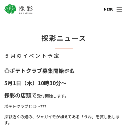
採彩 saisai 農家持ち寄り市場
採彩ニュース
５月のイベント予定
◎ポテトクラブ募集開始🥔💪
5月1日（木）10時30分～
採彩の店頭で
受付開始します。
ポテトクラブとは…??‍?
採彩近くの畑の、ジャガイモが植えてある「うね」を貸し出しま
す。