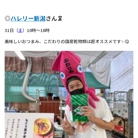
◎
ハレリー新潟
さん🦑
31日（
土
）10時～16時
美味しいおつまみ、こだわりの国産乾物類は超オススメです✨😋