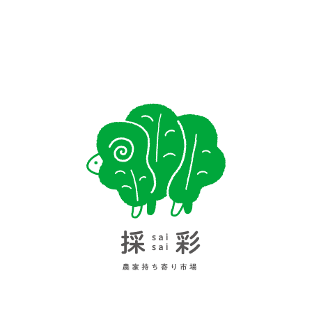
米（マイ）フレンド販売します✨🌾
«
«
…
8
9
10
11
12
…
»
»
TOP
採彩ニュース
店舗情報
店舗名
農家持ち寄り市場 採彩［さいさい］
住所
〒950-1133 新潟県新潟市江南区嘉木（かぎ）12
営業時間
10:00～18:00（1月・2月は10:00～17:00）
定休日
なし ※お盆・年末年始は休みの場合がございます。
電話
025-280-4303
駐車場
約30台