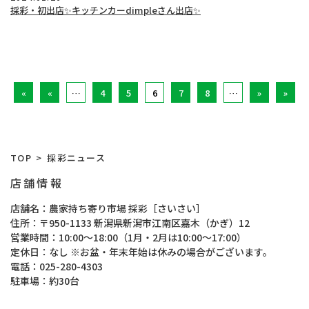
採彩・初出店✨キッチンカーdimpleさん出店✨
«
«
…
4
5
6
7
8
…
»
»
TOP
採彩ニュース
店舗情報
店舗名
農家持ち寄り市場 採彩［さいさい］
住所
〒950-1133 新潟県新潟市江南区嘉木（かぎ）12
営業時間
10:00～18:00（1月・2月は10:00～17:00）
定休日
なし ※お盆・年末年始は休みの場合がございます。
電話
025-280-4303
駐車場
約30台